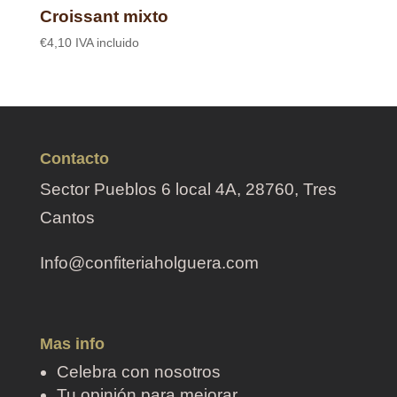
Croissant mixto
€
4,10
IVA incluido
Contacto
Sector Pueblos 6 local 4A, 28760, Tres
Cantos
Info@confiteriaholguera.com
Mas info
Celebra con nosotros
Tu opinión para mejorar