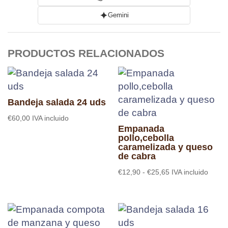
Gemini
PRODUCTOS RELACIONADOS
Bandeja salada 24 uds
€
60,00
IVA incluido
Empanada
pollo,cebolla
caramelizada y queso
de cabra
Rango
€
12,90
-
€
25,65
IVA incluido
de
precios:
desde
€12,90