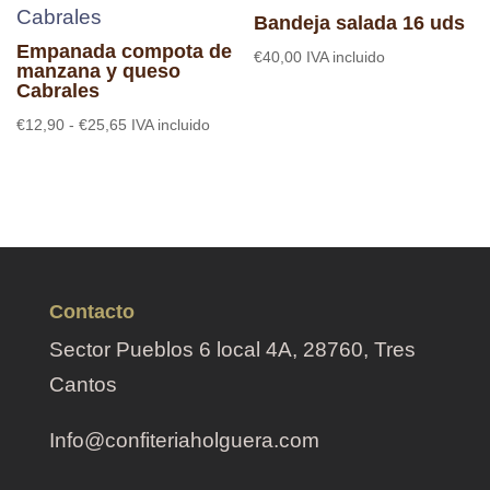
hasta
Bandeja salada 16 uds
€25,65
Empanada compota de
€
40,00
IVA incluido
manzana y queso
Cabrales
Rango
€
12,90
-
€
25,65
IVA incluido
de
precios:
desde
€12,90
hasta
€25,65
Contacto
Sector Pueblos 6 local 4A, 28760, Tres
Cantos
Info@confiteriaholguera.com