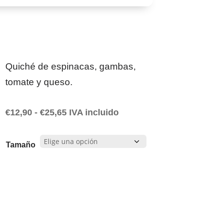
Quiché de espinacas, gambas,
tomate y queso.
Rango
€
12,90
-
€
25,65
IVA incluido
de
precios:
Tamaño
desde
€12,90
hasta
€25,65