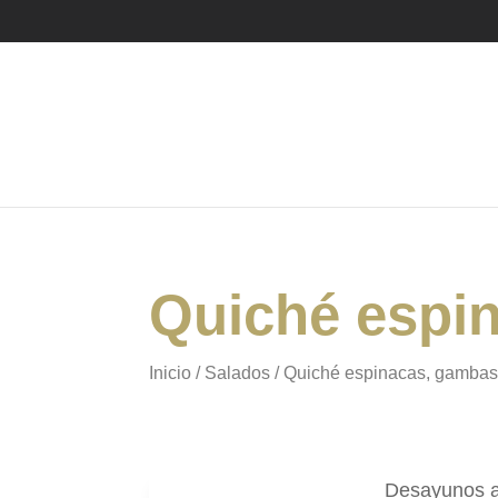
Quiché espi
Inicio
/
Salados
/ Quiché espinacas, gambas
Desayunos a